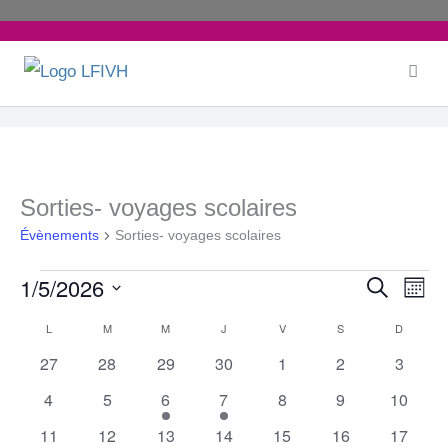
Aller
au
contenu
LUNDI
MARDI
MERCREDI
JEUDI
VENDREDI
SAMEDI
DIMANC
Sorties- voyages scolaires
Évènements
Évènements
Sorties- voyages scolaires
1/5/2026
Recherche
Recherche
Navi
Mois
Sélectionnez
et
de
L
M
M
J
V
S
D
Calendrier
une
navigation
vue
0
0
0
0
0
0
0
27
28
29
30
1
2
3
de
date.
de
Évè
évènements
évènements
évènements
évènements
évènements
évènements
évènem
Évènements
0
0
1
1
0
0
0
4
5
6
7
8
9
10
vues
évènements
évènements
évènement
évènement
évènements
évènements
évènem
2
1
1
0
0
0
0
11
12
13
14
15
16
17
Évènement