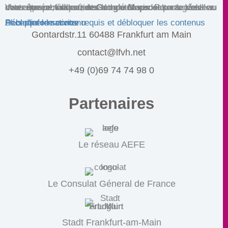
Vous êtes actuellement en train de consulter le contenu d'un espace réservé de
. Pour accéder au contenu réel, cliquez sur le bouton ci-dessous. Veuillez noter que ce faisant, des données seront partagées avec des providers tiers.
Google Maps
Plus d'informations
Débloquer le contenu
Accepter le service requis et débloquer les contenus
Gontardstr.11 60488 Frankfurt am Main
contact@lfvh.net
+49 (0)69 74 74 98 0
Partenaires
Le réseau AEFE
Le Consulat Géneral de France
Stadt Frankfurt-am-Main