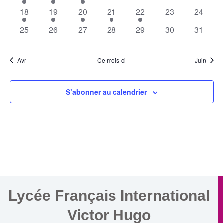
évènements
évènement
évènement
évènements
évènements
évènements
évènem
1
1
1
1
1
0
0
18
19
20
21
22
23
24
évènement
évènement
évènement
évènement
évènement
évènements
évènem
0
0
0
0
0
0
0
25
26
27
28
29
30
31
évènements
évènements
évènements
évènements
évènements
évènements
évènem
Avr
Ce mois-ci
Juin
S’abonner au calendrier
Lycée Français International
Victor Hugo