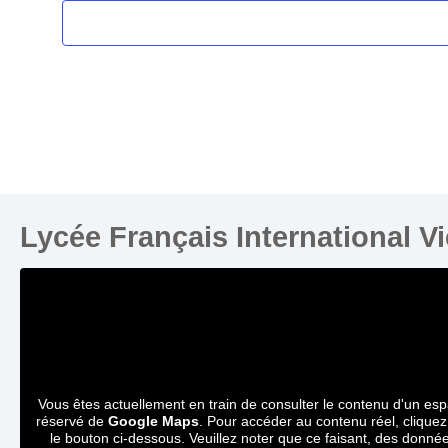
Lycée Français International V
Vous êtes actuellement en train de consulter le contenu d'un es
réservé de
Google Maps
. Pour accéder au contenu réel, cliquez
le bouton ci-dessous. Veuillez noter que ce faisant, des donné