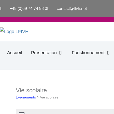
Aller
+49 (0)69 74 74 98 0
contact@lfvh.net
au
contenu
Ouvrir Présentation
Ouv
Accueil
Présentation
Fonctionnement
LUNDI
MARDI
Vie scolaire
Évènements
Évènements
Vie scolaire