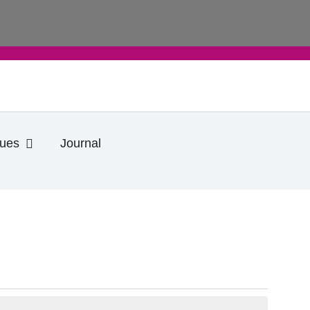
Ouvrir Informations pratiques
ques
Journal
DI
SAMEDI
DIMANCHE