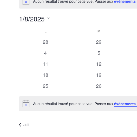
Aucun résultat trouvé pour cette vue. Passer aux
évènements 
Notice
1/8/2025
Sélectionnez
L
M
Calendrier
une
0
0
28
29
de
date.
évènements
évènements
0
0
4
5
Évènements
évènements
évènements
0
0
11
12
évènements
évènements
0
0
18
19
évènements
évènements
0
0
25
26
évènements
évènements
Aucun résultat trouvé pour cette vue. Passer aux
évènements 
Notice
Juil