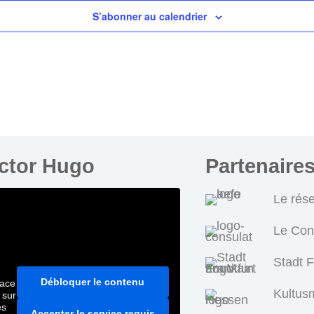
S’abonner au calendrier
ictor Hugo
Partenaire
Le rés
Le Con
Stadt 
Débloquer le contenu
pace
Kultus
 sur
es
Accepter le service requis