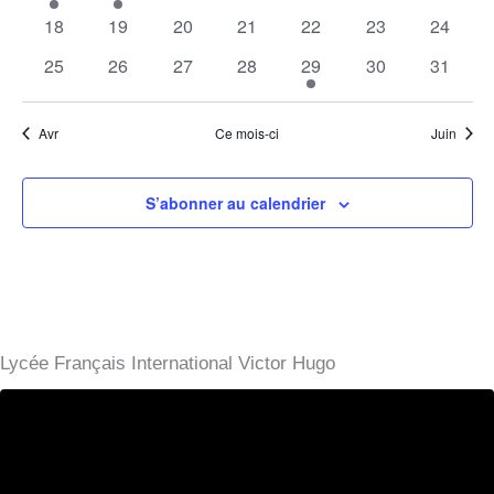
évènement
évènement
évènements
évènements
évènements
évènements
évènem
0
0
0
0
0
0
0
18
19
20
21
22
23
24
évènements
évènements
évènements
évènements
évènements
évènements
évènem
0
0
0
0
1
0
0
25
26
27
28
29
30
31
évènements
évènements
évènements
évènements
évènement
évènements
évènem
Avr
Ce mois-ci
Juin
S’abonner au calendrier
Lycée Français International Victor Hugo