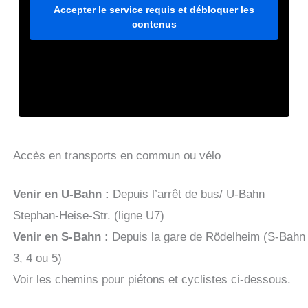
Accepter le service requis et débloquer les
contenus
Accès en transports en commun ou vélo
Venir en U-Bahn :
Depuis l’arrêt de bus/ U-Bahn
Stephan-Heise-Str. (ligne U7)
Venir en S-Bahn :
Depuis la gare de Rödelheim (S-Bahn
3, 4 ou 5)
Voir les chemins pour piétons et cyclistes ci-dessous.