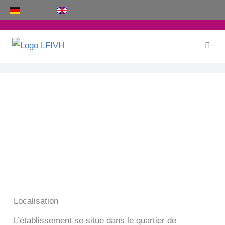
Aller
au
contenu
Accéder au LFIVH
Localisation
L’établissement se situe dans le quartier de