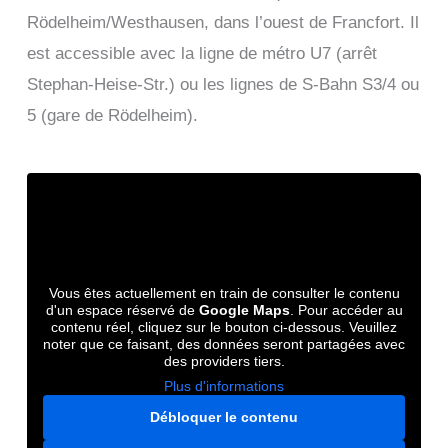
Rödelheim/Westhausen, dans l’ouest de Francfort. Il
est accessible avec la ligne de métro U7 (arrêt
Stephan-Heise-Str.) ou les lignes de S-Bahn S3/4 ou
5 (gare de Rödelheim).
Vous êtes actuellement en train de consulter le contenu
d'un espace réservé de
Google Maps
. Pour accéder au
contenu réel, cliquez sur le bouton ci-dessous. Veuillez
noter que ce faisant, des données seront partagées avec
des providers tiers.
Plus d'informations
Débloquer le contenu