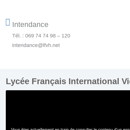
Intendance
Tél. : 069 74 74 98 – 120
intendance@lfvh.net
Lycée Français International V
Vous êtes actuellement en train de consulter le contenu d'un es