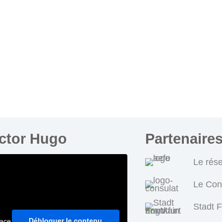
ictor Hugo
Partenaire
Le rés
Le Con
Stadt 
Débloquer le contenu
pace