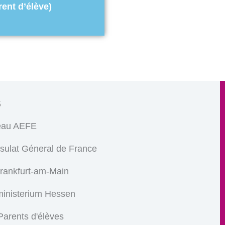
rent d’élève)
s
eau AEFE
sulat Géneral de France
Frankfurt-am-Main
ministerium Hessen
arents d'élèves