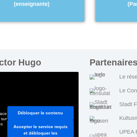
(enseignante)
(Pa
ictor Hugo
Partenaire
Le rés
Le Con
Stadt 
Débloquer le contenu
pace
Kultus
 sur
es
Accepter le service requis
UPEA P
et débloquer les