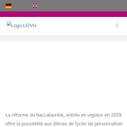
Aller
au
contenu
Enseignements de spécialité et optionnels
La réforme du baccalauréat, entrée en vigueur en 2019,
offre la possibilité aux élèves de lycée de personnaliser