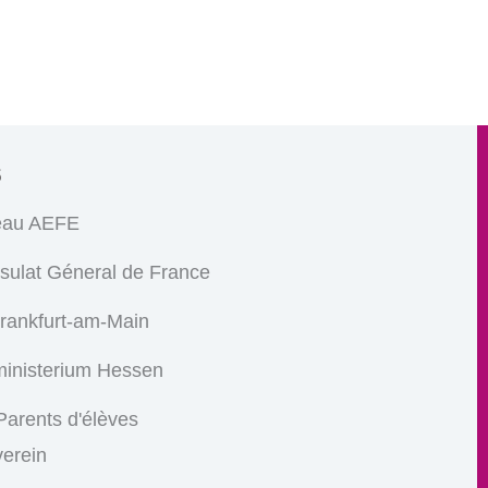
s
eau AEFE
sulat Géneral de France
Frankfurt-am-Main
ministerium Hessen
arents d'élèves
verein