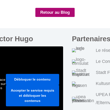
Retour au Blog
ictor Hugo
Partenaire
Le rés
Le Con
Stadt 
Débloquer le contenu
pace
Kultus
 sur
es
Accepter le service requis
UPEA P
et débloquer les
contenus
/Eltern