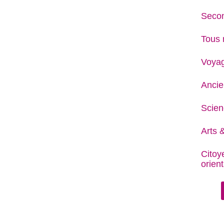
Secon
Tous 
Voya
Ancie
Scien
Arts &
Citoy
orient