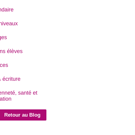
daire
niveaux
ges
ns élèves
ces
 écriture
enneté, santé et
ation
Retour au Blog