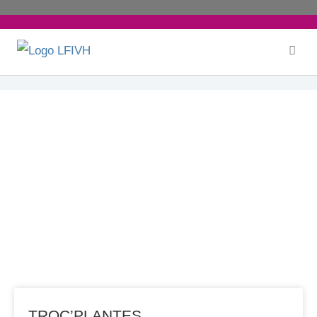
Aller
au
contenu
ECODÉLÉGUÉS
TROC’PLANTES