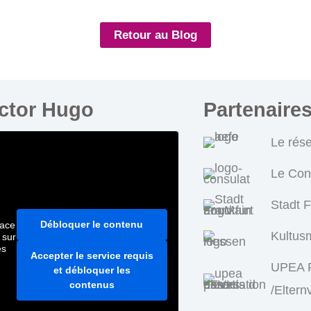
Retour au Blog
ictor Hugo
Partenaire
Le rés
Le Con
Stadt 
Débloquer le contenu
pace
Kultus
 sur
es
Accepter le service requis
UPEA P
et débloquer les
contenus
/Eltern