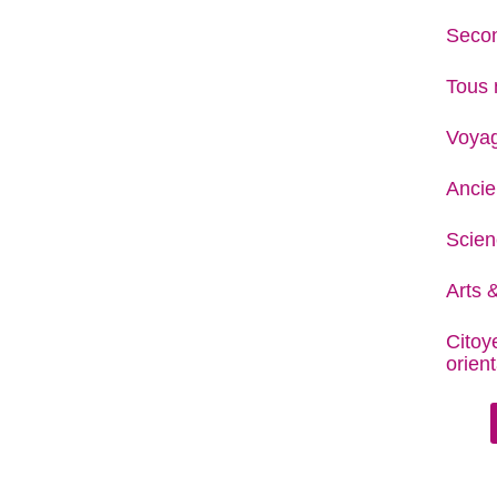
Secon
Tous 
Voya
Ancie
Scien
Arts &
Citoy
orient