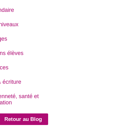
daire
niveaux
ges
ns élèves
ces
 écriture
enneté, santé et
ation
Retour au Blog