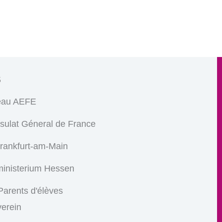
s
eau AEFE
sulat Géneral de France
Frankfurt-am-Main
ministerium Hessen
arents d'élèves
verein