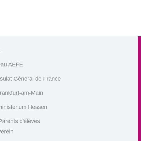
s
eau AEFE
sulat Géneral de France
Frankfurt-am-Main
ministerium Hessen
arents d'élèves
verein