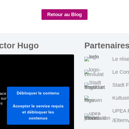
Retour au Blog
ictor Hugo
Partenaire
Le rés
Le Con
Stadt 
Débloquer le contenu
pace
Kultus
 sur
es
Accepter le service requis
UPEA P
et débloquer les
contenus
/Eltern