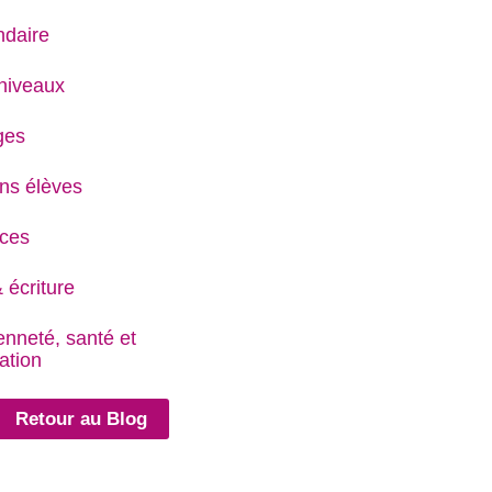
daire
niveaux
ges
ns élèves
ces
 écriture
enneté, santé et
ation
Retour au Blog