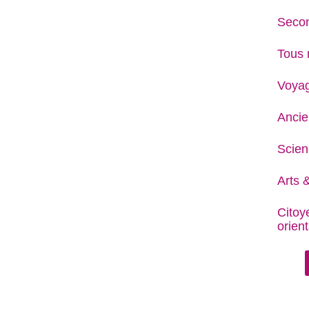
Secon
Tous 
Voya
Ancie
Scien
Arts &
Citoy
orient