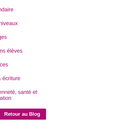
daire
niveaux
ges
ns élèves
ces
 écriture
enneté, santé et
ation
Retour au Blog