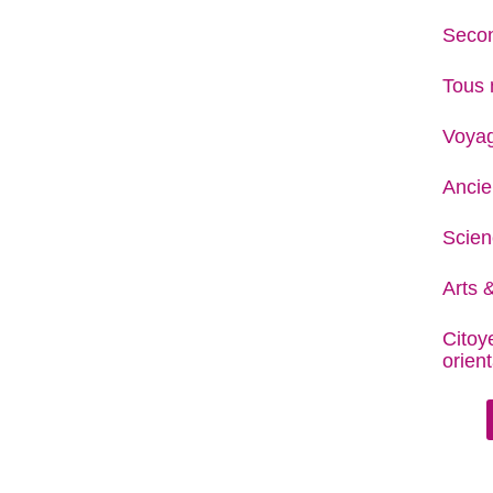
Secon
Tous 
Voya
Ancie
Scien
Arts &
Citoy
orient