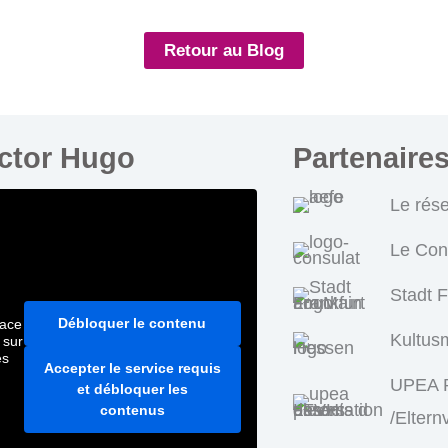
Retour au Blog
ictor Hugo
Partenaire
Le rés
Le Con
Stadt 
Débloquer le contenu
pace
Kultus
 sur
es
Accepter le service requis
UPEA P
et débloquer les
contenus
/Eltern