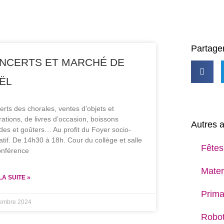
Partager
NCERTS ET MARCHÉ DE
ËL
rts des chorales, ventes d’objets et
ations, de livres d’occasion, boissons
Autres a
es et goûters… Au profit du Foyer socio-
tif. De 14h30 à 18h. Cour du collège et salle
Fêtes
onférence
Mater
LA SUITE »
Prima
embre 2024
Robot