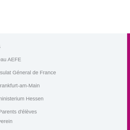
s
eau AEFE
sulat Géneral de France
Frankfurt-am-Main
ministerium Hessen
arents d'élèves
verein