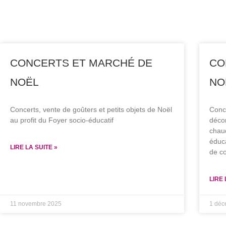
CONCERTS ET MARCHÉ DE
CO
NOËL
NO
Concerts, vente de goûters et petits objets de Noël
Conce
au profit du Foyer socio-éducatif
décor
chaud
éduca
LIRE LA SUITE »
de c
LIRE 
11 novembre 2025
1 déc