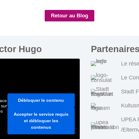
Retour au Blog
ictor Hugo
Partenaire
Le rés
Le Con
Stadt 
Débloquer le contenu
pace
Kultus
 sur
es
Accepter le service requis
UPEA P
et débloquer les
contenus
/Eltern