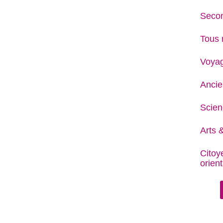
Secon
Tous 
Voya
Ancie
Scien
Arts &
Citoy
orient