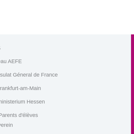
s
eau AEFE
sulat Géneral de France
Frankfurt-am-Main
ministerium Hessen
arents d'élèves
verein