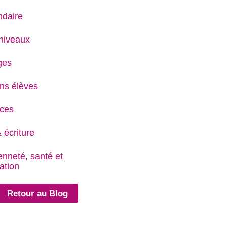
daire
niveaux
ges
ns élèves
ces
 écriture
enneté, santé et
ation
Retour au Blog