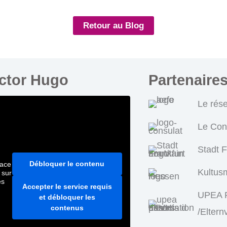
Retour au Blog
ictor Hugo
Partenaire
Le rés
Le Con
Stadt 
Débloquer le contenu
pace
Kultus
 sur
es
Accepter le service requis
UPEA P
et débloquer les
contenus
/Eltern