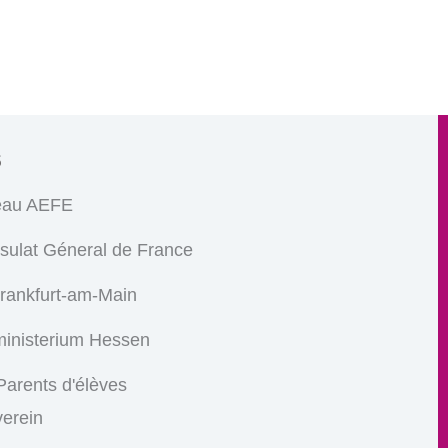
s
eau AEFE
sulat Géneral de France
Frankfurt-am-Main
ministerium Hessen
arents d'élèves
verein