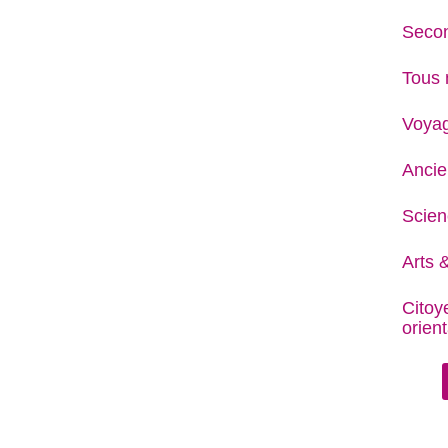
Secon
Tous 
Voya
Ancie
Scien
Arts &
Citoy
orient