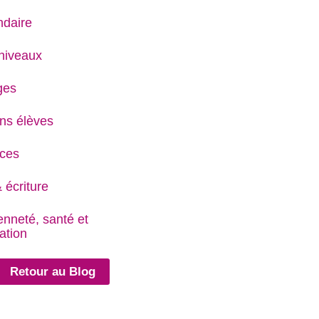
daire
niveaux
ges
ns élèves
ces
 écriture
enneté, santé et
ation
Retour au Blog