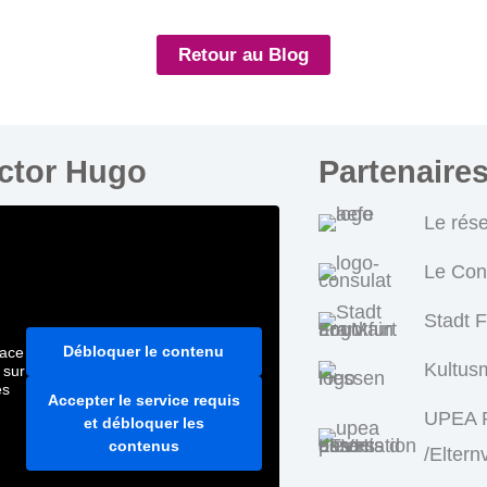
Retour au Blog
ictor Hugo
Partenaire
Le rés
Le Con
Stadt 
Débloquer le contenu
pace
Kultus
 sur
es
Accepter le service requis
UPEA P
et débloquer les
contenus
/Eltern