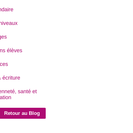
daire
niveaux
ges
ns élèves
ces
 écriture
enneté, santé et
ation
Retour au Blog