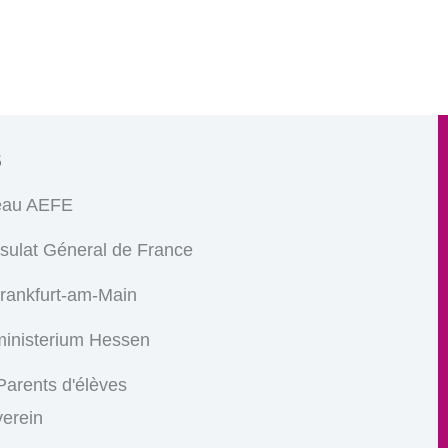
s
eau AEFE
sulat Géneral de France
Frankfurt-am-Main
ministerium Hessen
arents d'élèves
verein