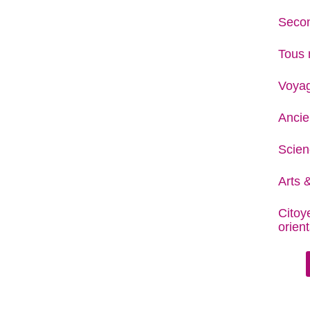
Secon
Tous 
Voya
Ancie
Scien
Arts &
Citoy
orient