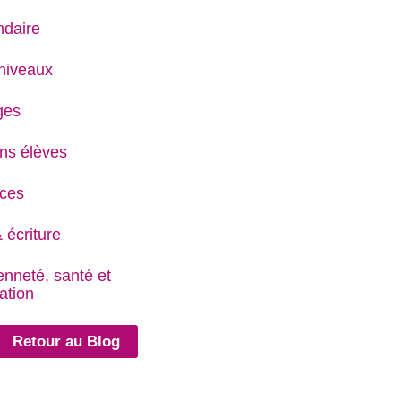
daire
niveaux
ges
ns élèves
ces
 écriture
enneté, santé et
ation
Retour au Blog