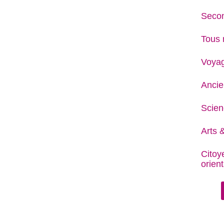
Secon
Tous 
Voya
Ancie
Scien
Arts &
Citoy
orient