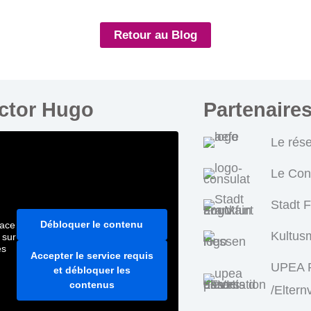
Retour au Blog
ictor Hugo
Partenaire
Le rés
Le Con
Stadt 
Débloquer le contenu
pace
Kultus
 sur
es
Accepter le service requis
UPEA P
et débloquer les
contenus
/Eltern