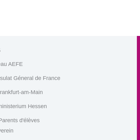
s
eau AEFE
sulat Géneral de France
Frankfurt-am-Main
ministerium Hessen
arents d'élèves
verein