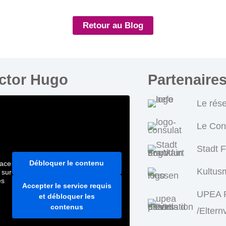
Retour au Blog
ictor Hugo
Partenaire
Le rés
Le Con
Stadt 
Débloquer le contenu
pace
Kultus
 sur
es
Accepter le service requis
UPEA P
et débloquer les
contenus
/Eltern