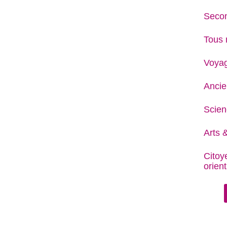
Secon
Tous 
Voya
Ancie
Scien
Arts &
Citoy
orient