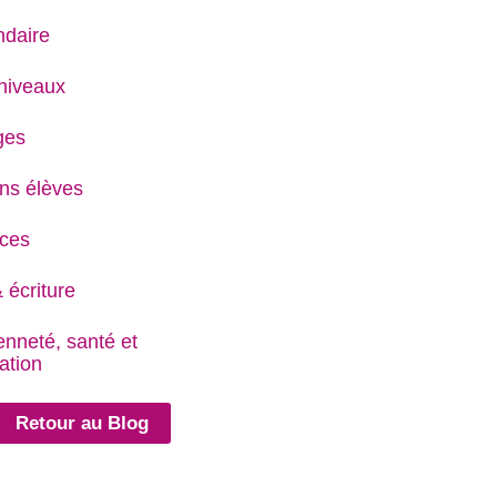
daire
niveaux
ges
ns élèves
ces
 écriture
enneté, santé et
ation
Retour au Blog