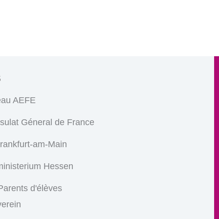
s
eau AEFE
sulat Géneral de France
Frankfurt-am-Main
ministerium Hessen
arents d'élèves
verein