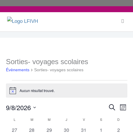
Aller
au
contenu
LUNDI
MARDI
MERCREDI
JEUDI
VENDREDI
SAMEDI
DIMANC
Sorties- voyages scolaires
Évènements
Évènements
Sorties- voyages scolaires
Aucun résultat trouvé.
Notice
9/8/2026
Recherche
Recherche
Navi
Mois
Sélectionnez
et
de
L
M
M
J
V
S
D
Calendrier
une
navigation
vue
0
0
0
0
0
0
0
27
28
29
30
31
1
2
de