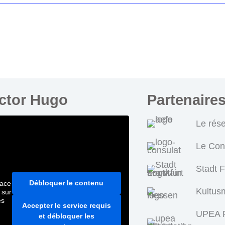
ictor Hugo
Partenaire
Le rés
Le Con
Stadt 
Débloquer le contenu
pace
Kultus
 sur
es
Accepter le service requis
UPEA P
et débloquer les