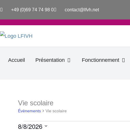
Aller
+49 (0)69 74 74 98 0
contact@lfvh.net
au
contenu
Ouvrir Présentation
Ouv
Accueil
Présentation
Fonctionnement
LUNDI
MARDI
Vie scolaire
Évènements
Évènements
Vie scolaire
8/8/2026