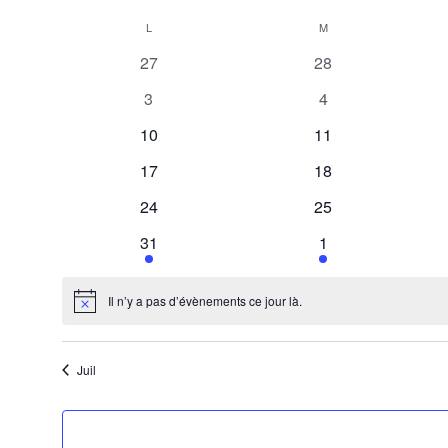
Sélectionnez
L
M
Calendrier
une
0
0
27
28
de
date.
évènements
évènements
0
0
3
4
Évènements
évènements
évènements
0
0
10
11
évènements
évènements
0
0
17
18
évènements
évènements
0
0
24
25
évènements
évènements
1
1
31
1
évènement
évènement
Il n’y a pas d’évènements ce jour là.
Notice
Juil