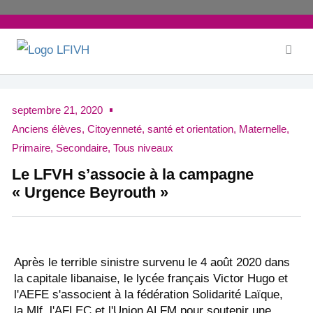
Aller
au
contenu
septembre 21, 2020
Anciens élèves
,
Citoyenneté, santé et orientation
,
Maternelle
,
Primaire
,
Secondaire
,
Tous niveaux
Le LFVH s’associe à la campagne
« Urgence Beyrouth »
Après le terrible sinistre survenu le 4 août 2020 dans
la capitale libanaise, le lycée français Victor Hugo et
l'AEFE s'associent à la fédération Solidarité Laïque,
la Mlf, l'AFLEC et l'Union ALFM pour soutenir une