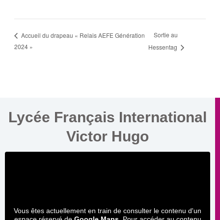
Sortie au
Accueil du drapeau « Relais AEFE Génération
2024 »
Hessentag
Lycée Français International
Victor Hugo
Vous êtes actuellement en train de consulter le contenu d'un
espace réservé de
Google Maps
. Pour accéder au contenu