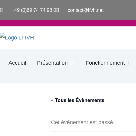
Aller
+49 (0)69 74 74 98 0
contact@lfvh.net
au
contenu
Ouvrir Présentation
Ouv
Accueil
Présentation
Fonctionnement
« Tous les Évènements
Cet évènement est passé.