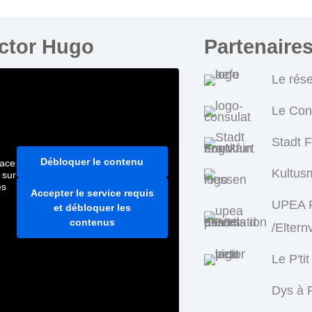
ictor Hugo
Partenaire
Le rés
Le Con
Stadt 
Débloquer le contenu
pace
Kultus
 sur
es
Accepter le service requis
UPEA P
et débloquer les
contenus
/Eltern
Le P'tit
Dys à F