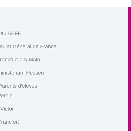
s
eau AEFE
sulat Géneral de France
Frankfurt-am-Main
ministerium Hessen
arents d'élèves
verein
 Victor
rancfort