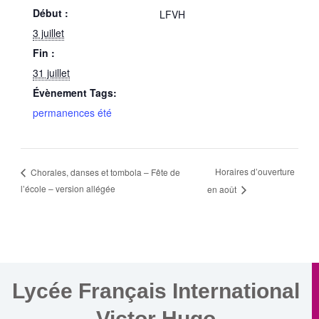
Début :
LFVH
3 juillet
Fin :
31 juillet
Évènement Tags:
permanences été
Horaires d’ouverture
Chorales, danses et tombola – Fête de
l’école – version allégée
en août
Lycée Français International
Victor Hugo