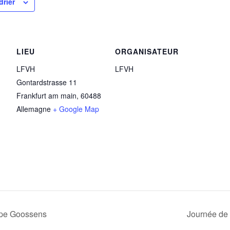
drier
LIEU
ORGANISATEUR
LFVH
LFVH
Gontardstrasse 11
Frankfurt am main
,
60488
Allemagne
+ Google Map
ippe Goossens
Journée de 