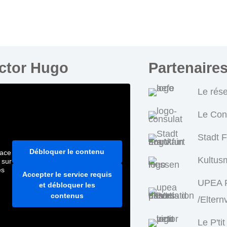
ictor Hugo
Partenaire
Le rés
Le Con
Stadt 
Débloquer le contenu
pace
Kultus
 sur
es
Accepter le service requis
UPEA P
et débloquer les
contenus
/Eltern
Le P'tit