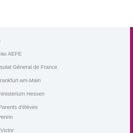
s
eau AEFE
sulat Géneral de France
Frankfurt-am-Main
ministerium Hessen
arents d'élèves
verein
 Victor