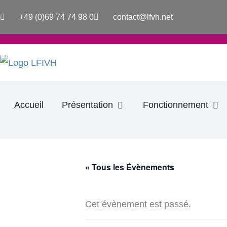
Aller
+49 (0)69 74 74 98 0
contact@lfvh.net
au
contenu
Ouvrir Présentation
Ouv
Accueil
Présentation
Fonctionnement
« Tous les Évènements
Cet évènement est passé.