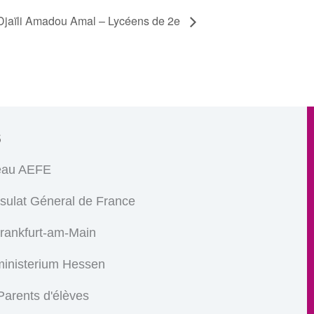
Djaïli Amadou Amal – Lycéens de 2e
s
eau AEFE
sulat Géneral de France
Frankfurt-am-Main
ministerium Hessen
arents d'élèves