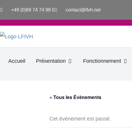
Aller
+49 (0)69 74 74 98 0
contact@lfvh.net
au
contenu
Ouvrir Présentation
Ouv
Accueil
Présentation
Fonctionnement
« Tous les Évènements
Cet évènement est passé.