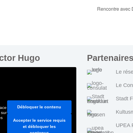
Rencontre avec 
ictor Hugo
Partenaire
Le rés
Le Con
Stadt 
Débloquer le contenu
pace
Kultus
 sur
es
Accepter le service requis
UPEA P
et débloquer les
contenus