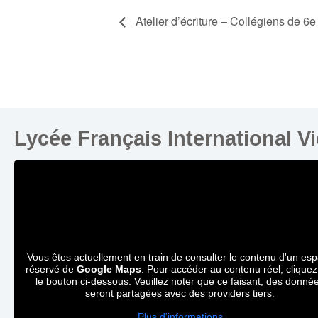
Atelier d’écriture – Collégiens de 6e
Lycée Français International V
Vous êtes actuellement en train de consulter le contenu d'un es
réservé de
Google Maps
. Pour accéder au contenu réel, cliquez
le bouton ci-dessous. Veuillez noter que ce faisant, des donné
seront partagées avec des providers tiers.
Plus d'informations