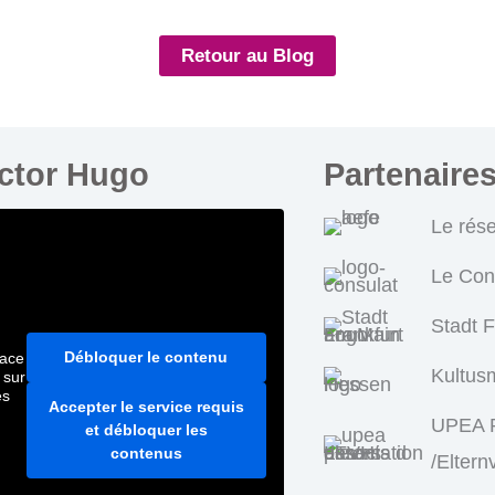
Retour au Blog
ictor Hugo
Partenaire
Le rés
Le Con
Stadt 
Débloquer le contenu
pace
Kultus
 sur
es
Accepter le service requis
UPEA P
et débloquer les
contenus
/Eltern