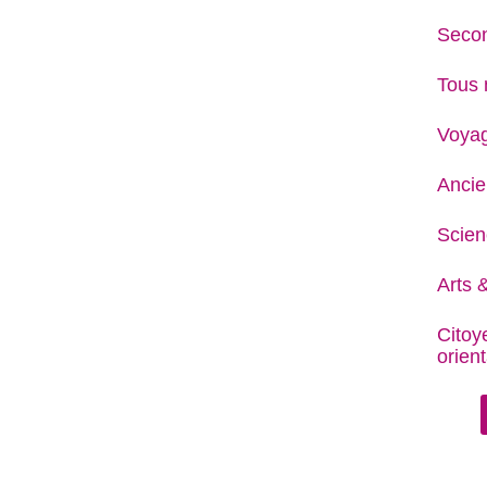
Secon
Tous 
Voya
Ancie
Scien
Arts &
Citoy
orient