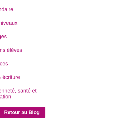
daire
niveaux
ges
ns élèves
ces
 écriture
enneté, santé et
ation
Retour au Blog