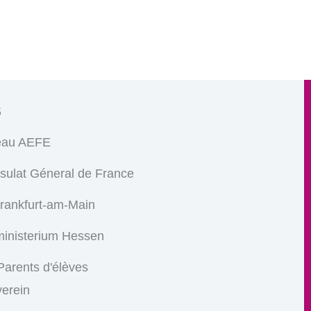
s
eau AEFE
sulat Géneral de France
Frankfurt-am-Main
ministerium Hessen
arents d'élèves
verein