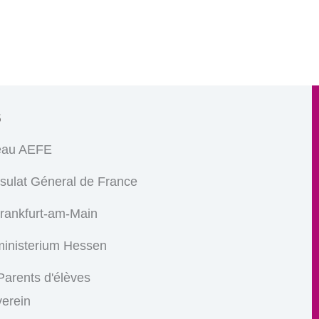
s
eau AEFE
sulat Géneral de France
Frankfurt-am-Main
ministerium Hessen
arents d'élèves
verein