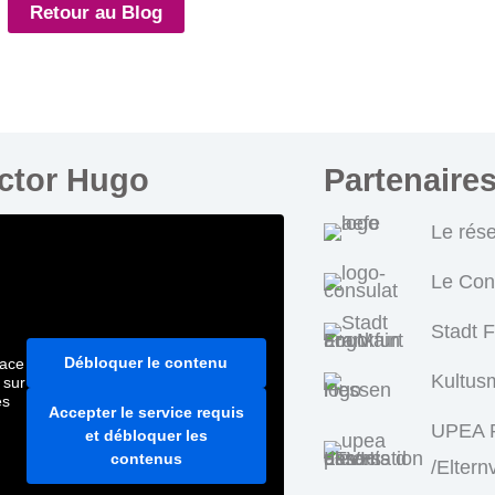
Retour au Blog
ictor Hugo
Partenaire
Le rés
Le Con
Stadt 
Débloquer le contenu
pace
Kultus
 sur
es
Accepter le service requis
UPEA P
et débloquer les
contenus
/Eltern