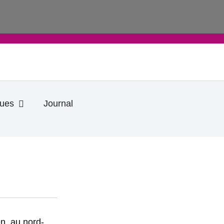
Ouvrir Informations pratiques
ques
Journal
en, au nord-