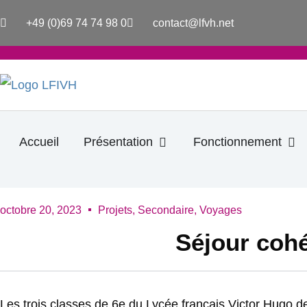
Aller
+49 (0)69 74 74 98 0
contact@lfvh.net
au
contenu
Ouvrir Présentation
Ouv
Accueil
Présentation
Fonctionnement
octobre 20, 2023
Projets
,
Secondaire
,
Voyages
Séjour coh
Les trois classes de 6e du Lycée français Victor Hugo de