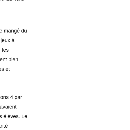
ite mangé du
 jeux à
 les
ent bien
es et
ions 4 par
avaient
s élèves. Le
anté