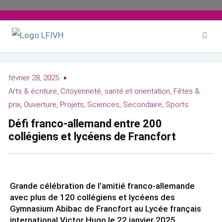
Aller
au
contenu
février 28, 2025
Arts & écriture
,
Citoyenneté, santé et orientation
,
Fêtes &
prix
,
Ouverture
,
Projets
,
Sciences
,
Secondaire
,
Sports
Défi franco-allemand entre 200
collégiens et lycéens de Francfort
Grande célébration de l’amitié franco-allemande
avec plus de 120 collégiens et lycéens des
Gymnasium Abibac de Francfort au Lycée français
international Victor Hugo le 22 janvier 2025.