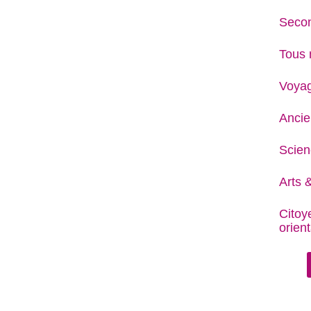
Secon
Tous 
Voya
Ancie
Scien
Arts &
Citoy
orient