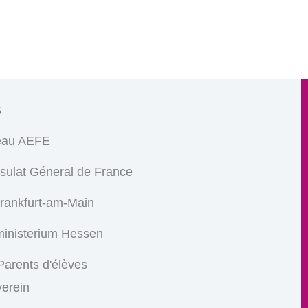
s
eau AEFE
sulat Géneral de France
Frankfurt-am-Main
ministerium Hessen
arents d'élèves
verein