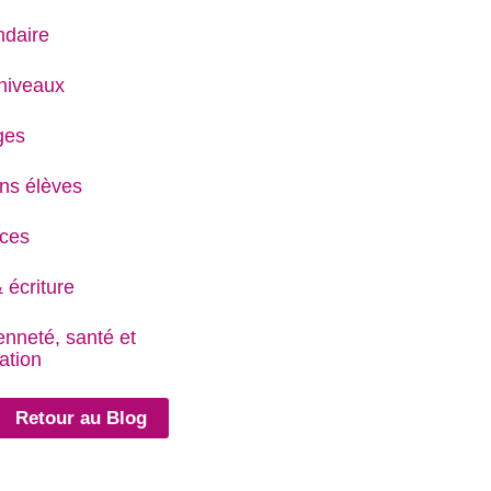
daire
niveaux
ges
ns élèves
ces
 écriture
enneté, santé et
ation
Retour au Blog