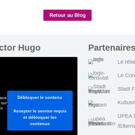
Retour au Blog
ictor Hugo
Partenaire
Le rés
Le Con
Stadt 
Débloquer le contenu
pace
Kultus
 sur
es
Accepter le service requis
UPEA P
et débloquer les
contenus
/Eltern