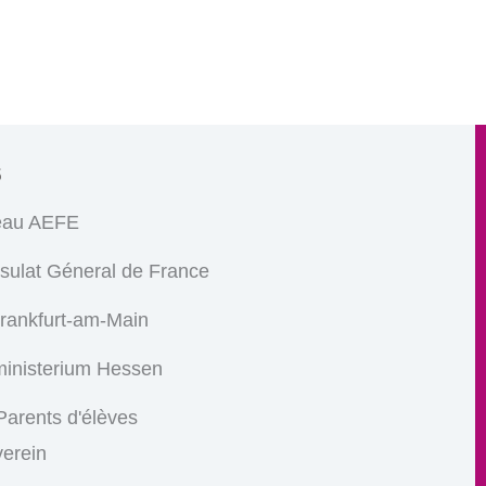
s
eau AEFE
sulat Géneral de France
Frankfurt-am-Main
ministerium Hessen
arents d'élèves
verein