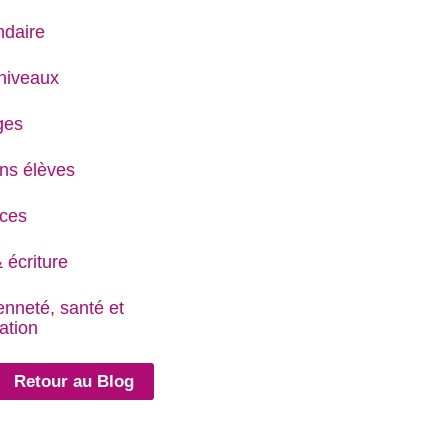
daire
niveaux
ges
ns élèves
ces
 écriture
enneté, santé et
ation
Retour au Blog