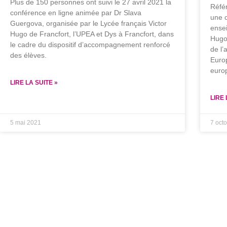
Plus de 150 personnes ont suivi le 27 avril 2021 la
Réfé
conférence en ligne animée par Dr Slava
une c
Guergova, organisée par le Lycée français Victor
ensei
Hugo de Francfort, l’UPEA et Dys à Francfort, dans
Hugo 
le cadre du dispositif d’accompagnement renforcé
de l’
des élèves.
Europ
euro
LIRE LA SUITE »
LIRE 
5 mai 2021
7 oct