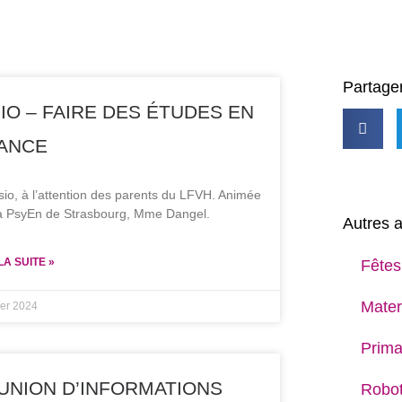
Partager
SIO – FAIRE DES ÉTUDES EN
ANCE
sio, à l’attention des parents du LFVH. Animée
la PsyEn de Strasbourg, Mme Dangel.
Autres a
LA SUITE »
Fêtes
Mater
ier 2024
Prima
UNION D’INFORMATIONS
Robot