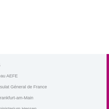
s
eau AEFE
sulat Géneral de France
Frankfurt-am-Main
ministerium Hessen