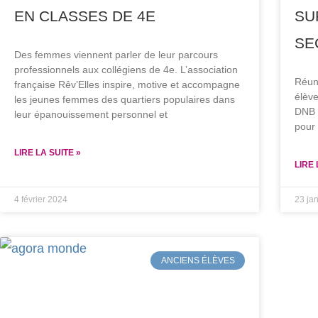
EN CLASSES DE 4E
SU
SE
Des femmes viennent parler de leur parcours
professionnels aux collégiens de 4e. L’association
Réuni
française Rêv’Elles inspire, motive et accompagne
élève
les jeunes femmes des quartiers populaires dans
DNB 2
leur épanouissement personnel et
pour 
LIRE LA SUITE »
LIRE 
4 février 2024
23 ja
ANCIENS ÉLÈVES