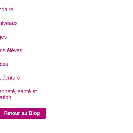
daire
niveaux
ges
ns élèves
ces
 écriture
enneté, santé et
ation
Retour au Blog