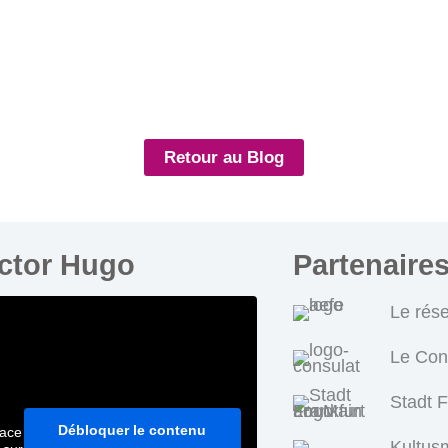
Retour au Blog
ictor Hugo
Partenaire
Le rés
Le Con
Stadt 
Débloquer le contenu
pace
Kultus