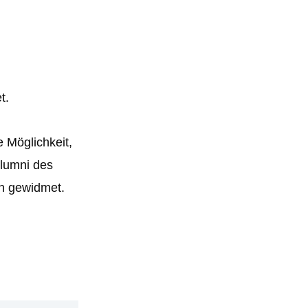
t.
 Möglichkeit,
Alumni des
en gewidmet.