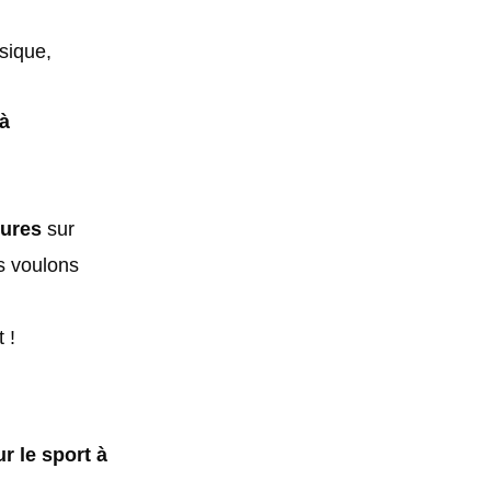
sique,
 à
eures
sur
 voulons
 !
r le sport à