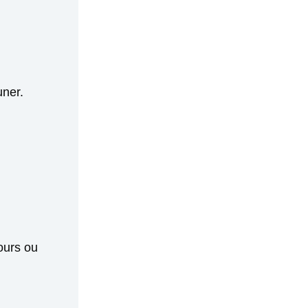
uner.
ours ou