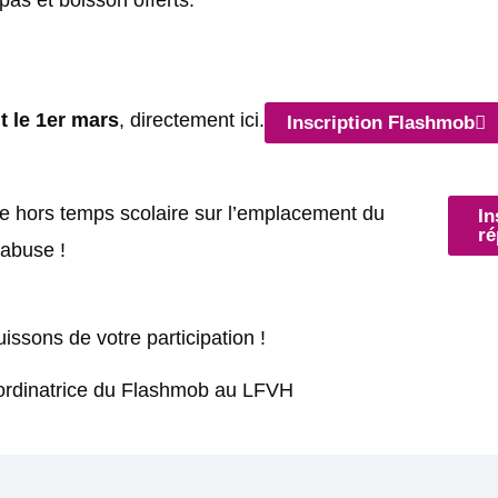
pas et boisson offerts.
t le 1er mars
, directement ici.
Inscription Flashmob
hie hors temps scolaire sur l’emplacement du
In
ré
Mabuse !
issons de votre participation !
ordinatrice du Flashmob au LFVH