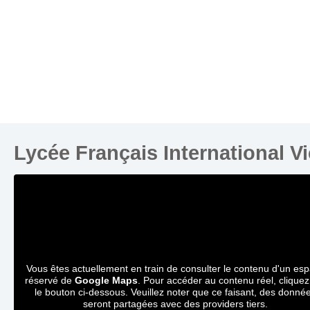
Lycée Français International V
Vous êtes actuellement en train de consulter le contenu d'un es
réservé de
Google Maps
. Pour accéder au contenu réel, cliquez
le bouton ci-dessous. Veuillez noter que ce faisant, des donné
seront partagées avec des providers tiers.