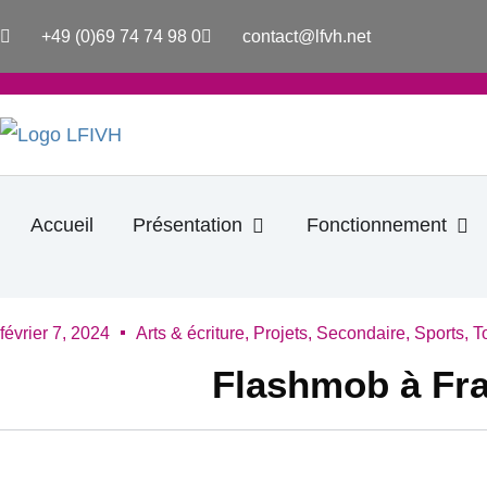
Aller
+49 (0)69 74 74 98 0
contact@lfvh.net
au
contenu
Ouvrir Présentation
Ouv
Accueil
Présentation
Fonctionnement
février 7, 2024
Arts & écriture
,
Projets
,
Secondaire
,
Sports
,
T
Flashmob à Fra