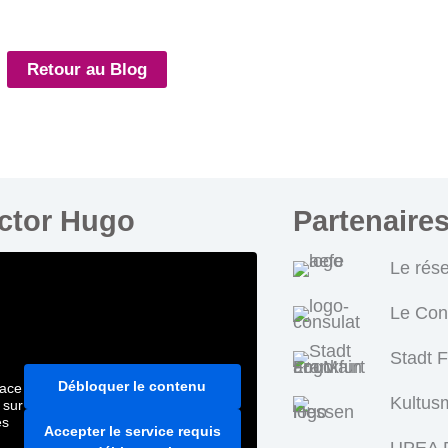
Retour au Blog
ictor Hugo
Partenaire
Le rés
Le Con
Stadt 
Débloquer le contenu
pace
Kultus
 sur
es
Accepter le service requis