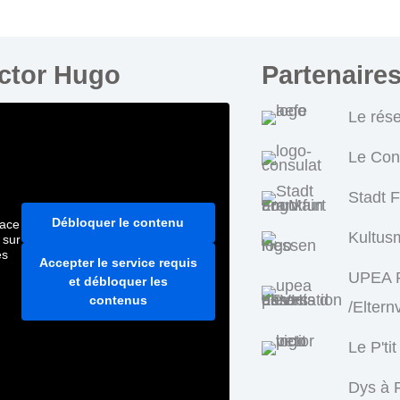
ictor Hugo
Partenaire
Le rés
Le Con
Stadt 
Débloquer le contenu
pace
Kultus
 sur
es
Accepter le service requis
UPEA P
et débloquer les
contenus
/Eltern
Le P'tit
Dys à F