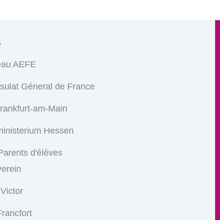
s
eau AEFE
sulat Géneral de France
Frankfurt-am-Main
ministerium Hessen
arents d'élèves
verein
 Victor
rancfort