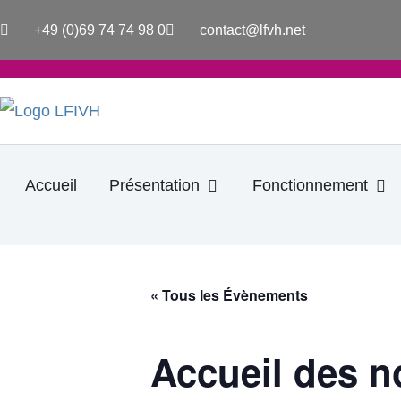
Aller
+49 (0)69 74 74 98 0
contact@lfvh.net
au
contenu
Ouvrir Présentation
Ouv
Accueil
Présentation
Fonctionnement
« Tous les Évènements
Accueil des n