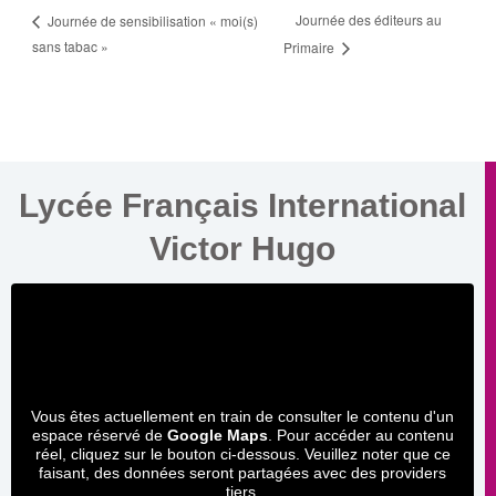
Journée des éditeurs au
Journée de sensibilisation « moi(s)
sans tabac »
Primaire
Lycée Français International
Victor Hugo
Vous êtes actuellement en train de consulter le contenu d'un
espace réservé de
Google Maps
. Pour accéder au contenu
réel, cliquez sur le bouton ci-dessous. Veuillez noter que ce
faisant, des données seront partagées avec des providers
tiers.