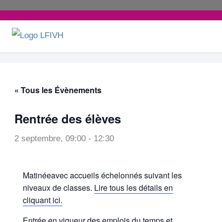
Aller
au
contenu
« Tous les Évènements
Rentrée des élèves
2 septembre, 09:00
-
12:30
Matinéeavec accueils échelonnés suivant les
niveaux de classes.
Lire tous les détails en
cliquant ici.
Entrée en vigueur des emplois du temps et