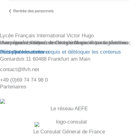
Rentrée des personnels
Lycée Français International Victor Hugo
Vous êtes actuellement en train de consulter le contenu d'un espace réservé de
. Pour accéder au contenu réel, cliquez sur le bouton ci-dessous. Veuillez noter que ce faisant, des données seront partagées avec des providers tiers.
Google Maps
Plus d'informations
Débloquer le contenu
Accepter le service requis et débloquer les contenus
Gontardstr.11 60488 Frankfurt am Main
contact@lfvh.net
+49 (0)69 74 74 98 0
Partenaires
Le réseau AEFE
Le Consulat Géneral de France