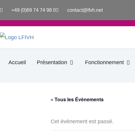
Aller
+49 (0)69 74 74 98 0
contact@lfvh.net
au
contenu
Ouvrir Présentation
Ouv
Accueil
Présentation
Fonctionnement
« Tous les Évènements
Cet évènement est passé.