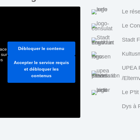
Le rés
Le Con
Stadt 
Débloquer le contenu
pace
Kultus
 sur
es
Accepter le service requis
UPEA P
et débloquer les
contenus
/Eltern
Le P'tit
Dys à F