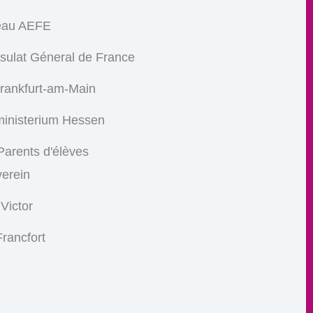
eau AEFE
sulat Géneral de France
Frankfurt-am-Main
ministerium Hessen
arents d'élèves
verein
 Victor
rancfort