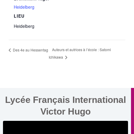
Heidelberg
LIEU
Heidelberg
Auteurs et autrices à l’école : Satomi
Des 4e au Hessentag
Ichikawa
Lycée Français International
Victor Hugo