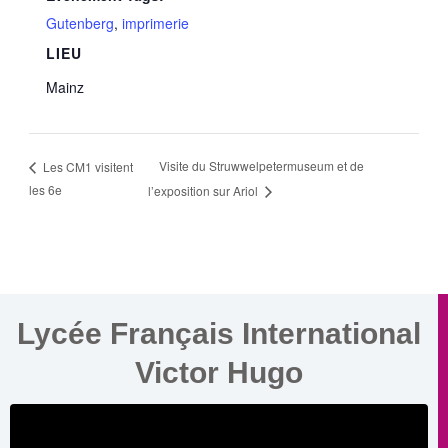
Gutenberg
,
imprimerie
LIEU
Mainz
Visite du Struwwelpetermuseum et de
Les CM1 visitent
les 6e
l’exposition sur Ariol
Lycée Français International
Victor Hugo