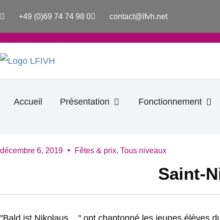
Aller
+49 (0)69 74 74 98 0
contact@lfvh.net
au
contenu
Ouvrir Présentation
Ouv
Accueil
Présentation
Fonctionnement
décembre 6, 2019
Fêtes & prix
,
Tous niveaux
Saint-N
"Bald ist Nikolaus ..." ont chantonné les jeunes élèves 