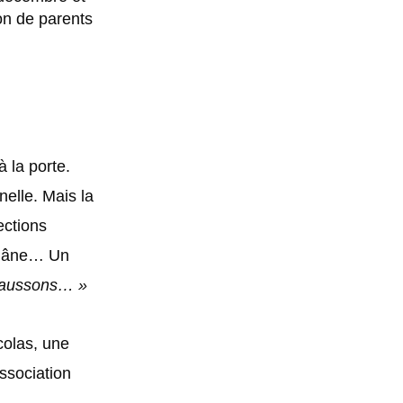
on de parents
 la porte.
nelle. Mais la
ections
 l’âne… Un
 chaussons… »
colas, une
ssociation
.