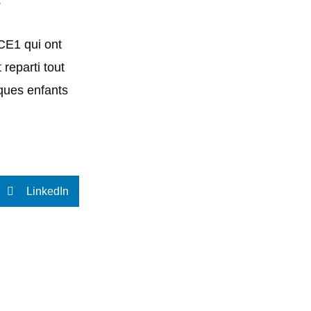
CE1 qui ont
reparti tout
lques enfants
LinkedIn