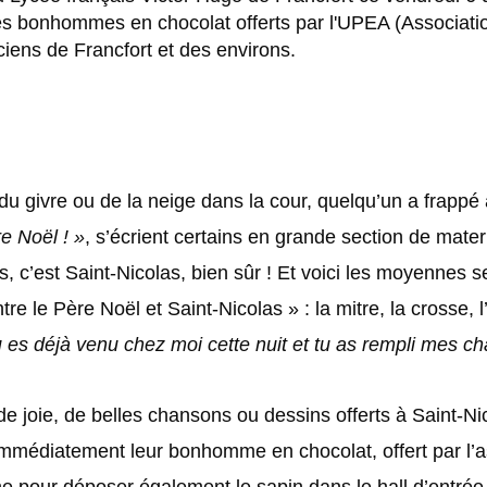
des bonhommes en chocolat offerts par l'UPEA (Associati
iens de Francfort et des environs.
du givre ou de la neige dans la cour, quelqu’un a frappé à
re Noël ! »
, s’écrient certains en grande section de mater
 c’est Saint-Nicolas, bien sûr ! Et voici les moyennes s
tre le Père Noël et Saint-Nicolas » : la mitre, la crosse,
u es déjà venu chez moi cette nuit et tu as rempli mes
e joie, de belles chansons ou dessins offerts à Saint-Ni
 immédiatement leur bonhomme en chocolat, offert par l’a
e pour déposer également le sapin dans le hall d’entrée