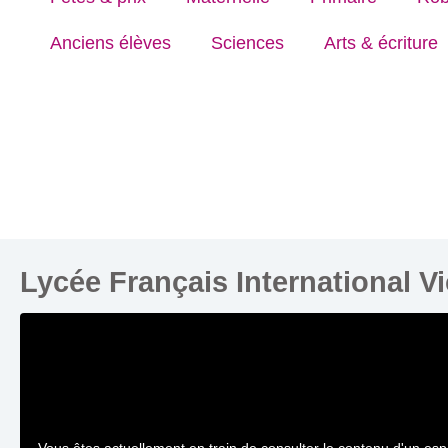
Anciens élèves
Sciences
Arts & écriture
Lycée Français International V