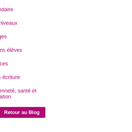
daire
niveaux
ges
ns élèves
ces
 écriture
enneté, santé et
ation
Retour au Blog