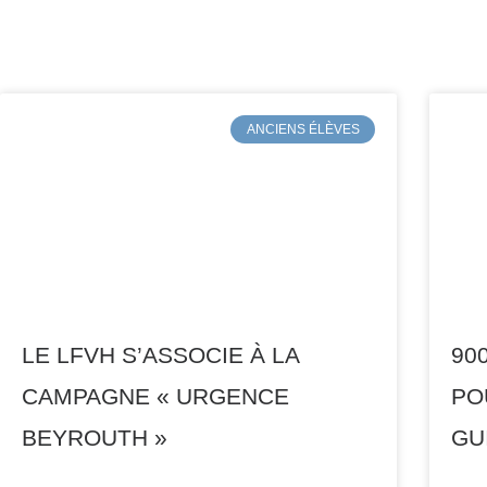
ANCIENS ÉLÈVES
LE LFVH S’ASSOCIE À LA
90
CAMPAGNE « URGENCE
PO
BEYROUTH »
GU