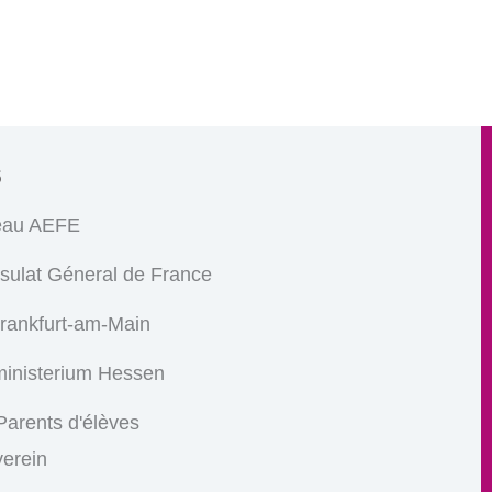
s
eau AEFE
sulat Géneral de France
Frankfurt-am-Main
ministerium Hessen
arents d'élèves
verein