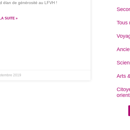
d élan de générosité au LFVH !
Secon
LA SUITE »
Tous 
Voya
Ancie
Scien
Arts &
ptembre 2019
Citoy
orient