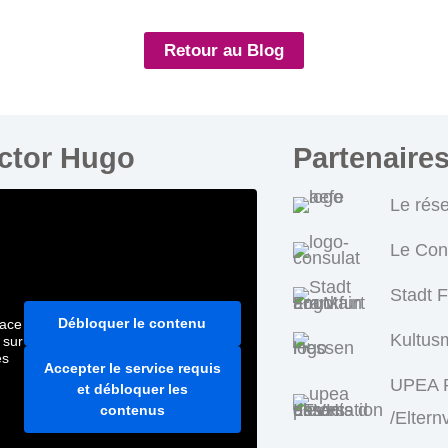
Retour au Blog
ictor Hugo
Partenaire
Le rés
Le Con
Stadt 
Débloquer le contenu
pace
Kultus
 sur
es
Accepter le service requis
UPEA P
et débloquer les
contenus
/Eltern