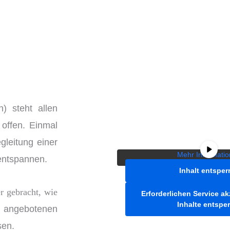
Sie sehen gerade einen Platz
) steht allen
YouTube
. Um auf den eige
zuzugreifen, klicken Sie auf die
offen. Einmal
Bitte beachten Sie, dass 
Drittanbieter weitergeg
gleitung einer
Mehr Informati
 entspannen.
Inhalt entsper
r gebracht, wie
Erforderlichen Service a
Inhalte entspe
e
angebotenen
sen.