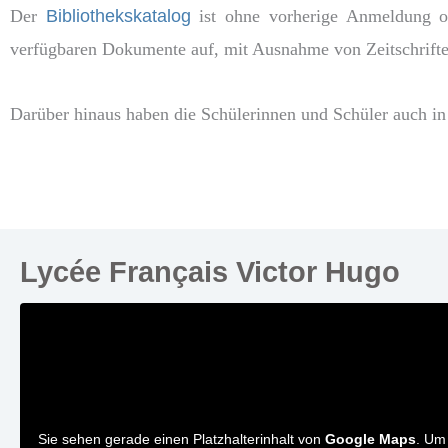
Der
Bibliothekskatalog
ist ohne vorherige Anmeldung onl
verfügbaren Dokumente auf, mit Ausnahme von Zeitschrifte
Darüber hinaus
haben die Schülerinnen und Schüler auch i
Lycée Français Victor Hugo
Sie sehen gerade einen Platzhalterinhalt von
Google Maps
. Um