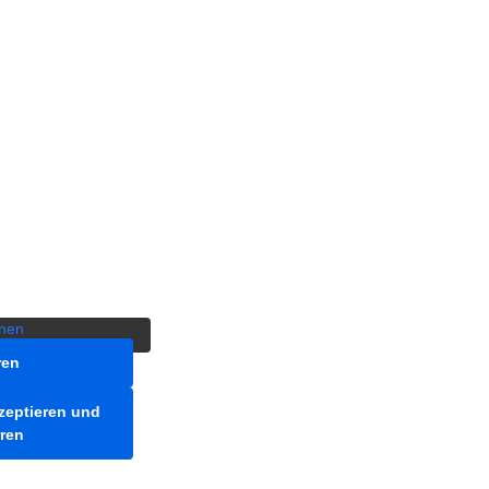
halterinhalt von
ntlichen Inhalt
 Schaltfläche unten.
dabei Daten an
eben werden.
onen
ren
kzeptieren und
rren