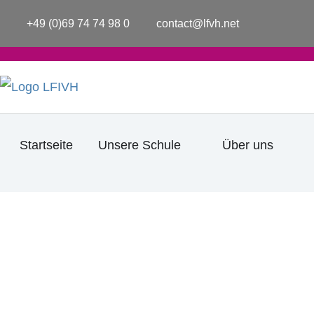
Zum
a
+49 (0)69 74 74 98 0
contact@lfvh.net
Inhalt
c
e
springen
b
o
o
k
-
f
Öffne Unsere Schule
Öffne
Startseite
Unsere Schule
Über uns
Bibliothek