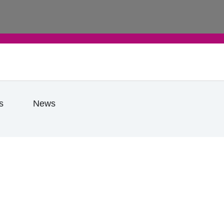
e
Öffne Praktische Infos
s
News