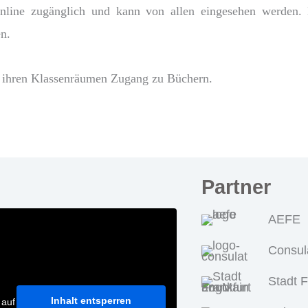
ine zugänglich und kann von allen eingesehen werden. Er
n.
n ihren Klassenräumen Zugang zu Büchern.
Partner
AEFE
Consul
Stadt 
Inhalt entsperren
 auf