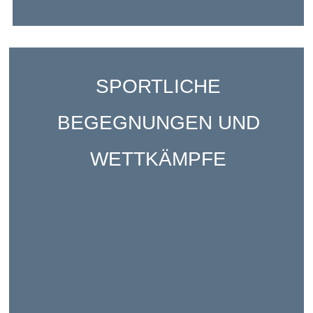
SPORTLICHE
BEGEGNUNGEN UND
WETTKÄMPFE
Regelmäßige Veranstaltungen (Olympische und
Paralympische Woche im Januar, Olympiade Ende
Juni in der Grundschule...); Schülerinnen und
Schüler, die an Begegnungen mit Schulen in
Frankfurt oder Einrichtungen des AEFE-Netzwerks
teilnehmen...