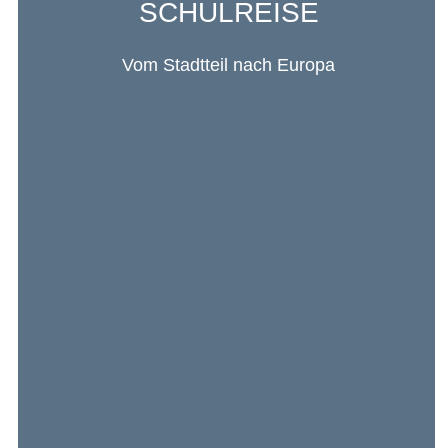
SCHULREISE
Vom Stadtteil nach Europa
Ausflüge in die Nachbarschaft, Exkursionen in
Frankfurt und Klassenfahrten sowohl in Deutschland
als auch in Frankreich gehören zum Alltag des
LFIVH – vom Kindergarten bis zum Gymnasium.