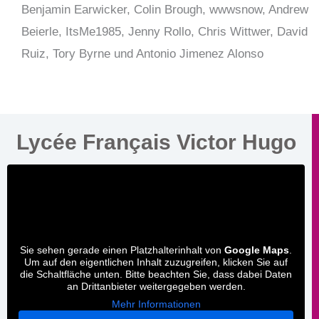
Benjamin Earwicker, Colin Brough, wwwsnow, Andrew
Beierle, ItsMe1985, Jenny Rollo, Chris Wittwer, David
Ruiz, Tory Byrne und Antonio Jimenez Alonso
Lycée Français Victor Hugo
Sie sehen gerade einen Platzhalterinhalt von
Google Maps
.
Um auf den eigentlichen Inhalt zuzugreifen, klicken Sie auf
die Schaltfläche unten. Bitte beachten Sie, dass dabei Daten
an Drittanbieter weitergegeben werden.
Mehr Informationen