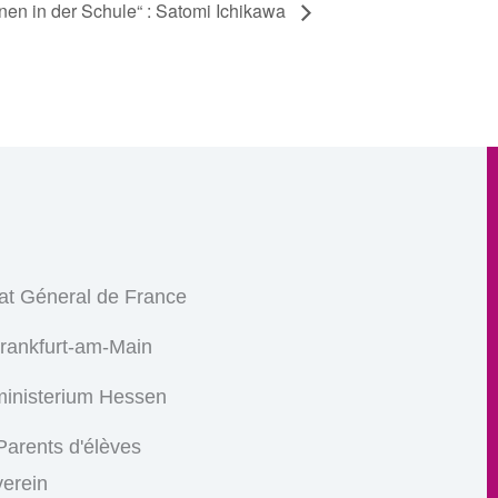
nen in der Schule“ : Satomi Ichikawa
at Géneral de France
Frankfurt-am-Main
ministerium Hessen
arents d'élèves
verein