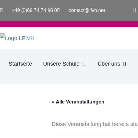
Zum
a
+49 (0)69 74 74 98 0
contact@lfvh.net
Inhalt
c
e
springen
b
o
o
k
-
f
Öffne Unsere Schule
Öffne
Startseite
Unsere Schule
Über uns
« Alle Veranstaltungen
Diese Veranstaltung hat bereits st