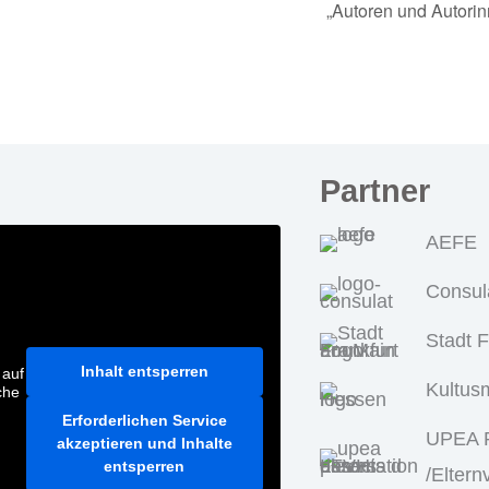
„Autoren und Autorin
Partner
AEFE
Consul
Stadt 
Inhalt entsperren
 auf
Kultus
che
Erforderlichen Service
UPEA P
akzeptieren und Inhalte
entsperren
/Eltern