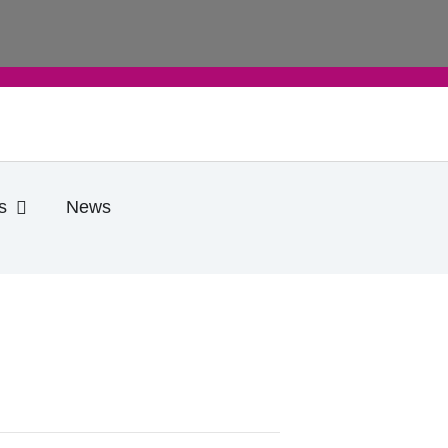
e
Öffne Praktische Infos
s
News