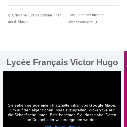
Schülertreffen mit dem
Erst-Hilfe-Kurs für Schüler.innen
der 8. Klasse
Gymnasium Nord
Lycée Français Victor Hugo
Sie sehen gerade einen Platzhalterinhalt von
Google Maps
.
Um auf den eigentlichen Inhalt zuzugreifen, klicken Sie auf
die Schaltfläche unten. Bitte beachten Sie, dass dabei Daten
an Drittanbieter weitergegeben werden.
Mehr Informationen