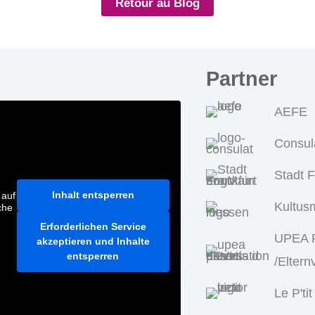
Retour au Blog
Partner
AEFE
Consul
Stadt 
Inhalt entsperren
 auf
Kultus
che
Erforderlichen Service
UPEA P
akzeptieren und Inhalte
entsperren
/Eltern
Le P'tit