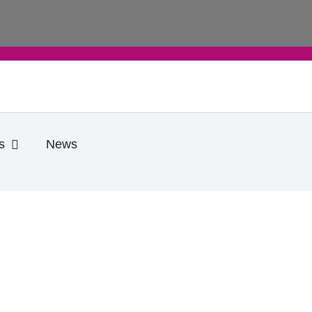
e
Öffne Praktische Infos
s
News