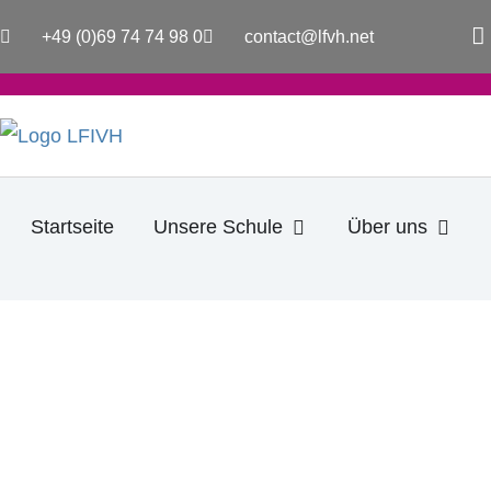
Zum
a
+49 (0)69 74 74 98 0
contact@lfvh.net
Inhalt
c
e
springen
b
o
o
k
-
f
Öffne Unsere Schule
Öffne
Startseite
Unsere Schule
Über uns
AUSTAUCH