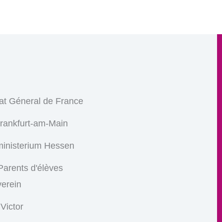
at Géneral de France
Frankfurt-am-Main
ministerium Hessen
arents d'élèves
verein
 Victor