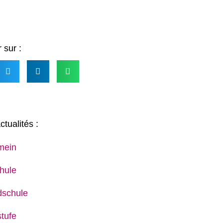
 sur :
ctualités :
mein
hule
dschule
tufe