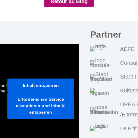
Retour au Blog
Partner
AEFE
Consul
Stadt 
Inhalt entsperren
 auf
Kultus
che
Erforderlichen Service
UPEA P
akzeptieren und Inhalte
entsperren
/Eltern
Le P'tit