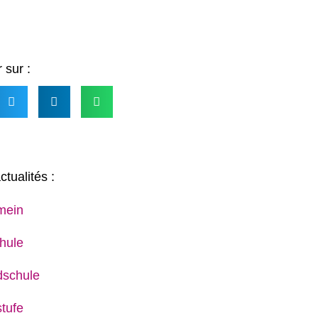
 sur :
ctualités :
mein
hule
dschule
tufe