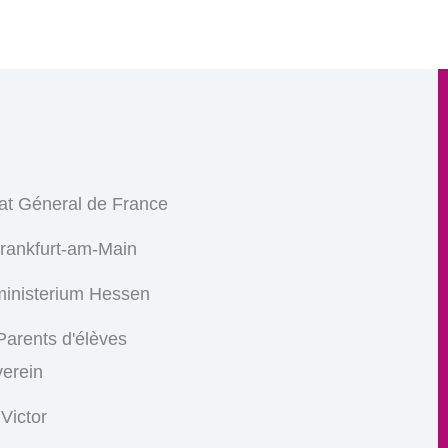
at Géneral de France
Frankfurt-am-Main
ministerium Hessen
arents d'élèves
verein
 Victor