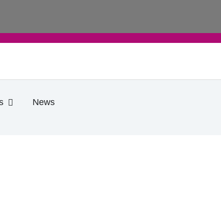
e
Öffne Praktische Infos
s
News