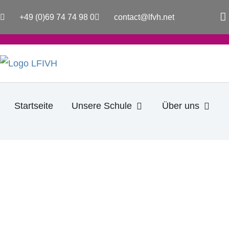
Zum
a
+49 (0)69 74 74 98 0
contact@lfvh.net
Inhalt
c
e
springen
b
o
o
k
-
f
Öffne Unsere Schule
Öffne
Startseite
Unsere Schule
Über uns
CM1-6E