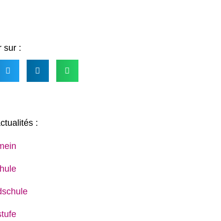
 sur :
ctualités :
mein
hule
dschule
tufe