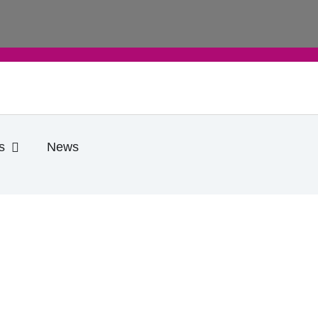
e
Öffne Praktische Infos
s
News