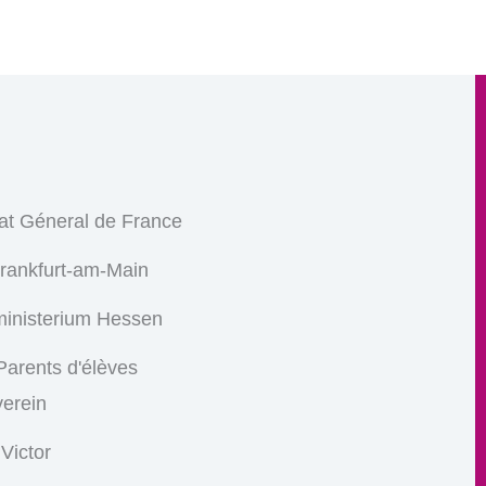
at Géneral de France
Frankfurt-am-Main
ministerium Hessen
arents d'élèves
verein
 Victor