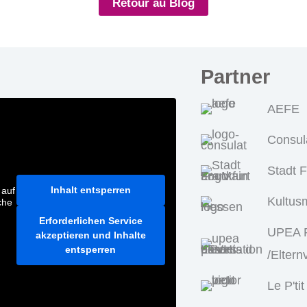
Retour au Blog
Partner
AEFE
Consul
Stadt 
Inhalt entsperren
 auf
Kultus
che
Erforderlichen Service
UPEA P
akzeptieren und Inhalte
entsperren
/Eltern
Le P'tit