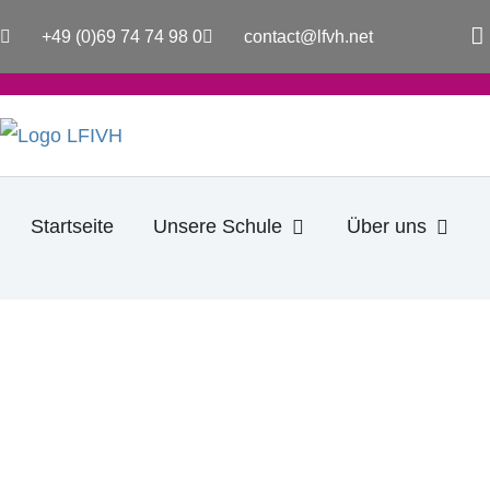
Zum
a
+49 (0)69 74 74 98 0
contact@lfvh.net
Inhalt
c
e
springen
b
o
o
k
-
f
Öffne Unsere Schule
Öffne
Startseite
Unsere Schule
Über uns
LESENACHT