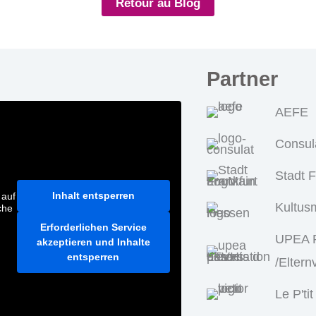
Retour au Blog
Partner
AEFE
Consul
Stadt 
Inhalt entsperren
 auf
Kultus
che
Erforderlichen Service
UPEA P
akzeptieren und Inhalte
entsperren
/Eltern
Le P'tit