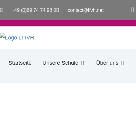
Zum
a
+49 (0)69 74 74 98 0
contact@lfvh.net
Inhalt
c
e
springen
b
o
o
k
-
f
Öffne Unsere Schule
Öffne
Startseite
Unsere Schule
Über uns
17. DEZEMBER 2021