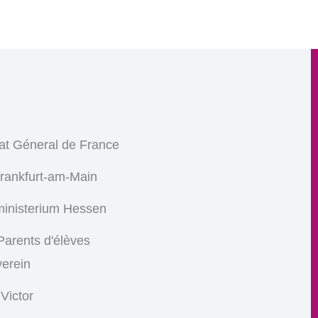
at Géneral de France
Frankfurt-am-Main
ministerium Hessen
arents d'élèves
verein
 Victor