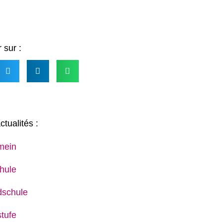
 sur :
ctualités :
mein
hule
dschule
tufe