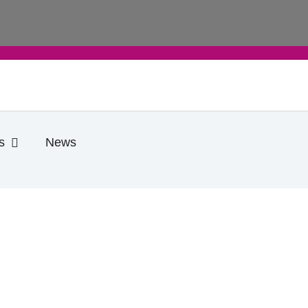
e
Öffne Praktische Infos
s
News