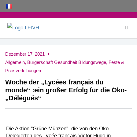
Zum
Inhalt
springen
Dezember 17, 2021
Allgemein
,
Burgerschaft Gesundheit Bildungswege
,
Feste &
Preisverleihungen
Woche der „Lycées français du
monde“ :ein großer Erfolg für die Öko-
„Délégués“
Die Aktion "Grüne Münzen", die von den Öko-
Delegierten des Lycée français Victor Hugo in